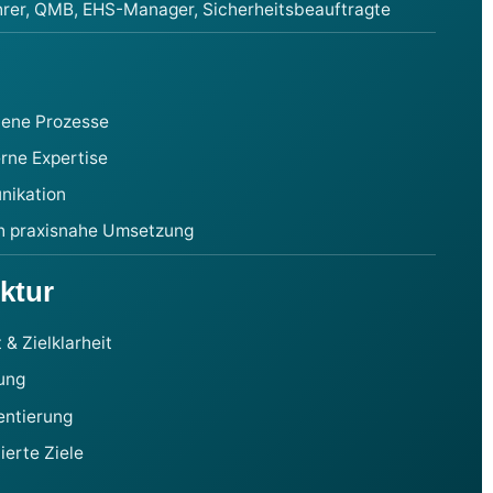
hrer, QMB, EHS-Manager, Sicherheitsbeauftragte
tene Prozesse
rne Expertise
nikation
h praxisnahe Umsetzung
uktur
& Zielklarheit
ung
entierung
ierte Ziele