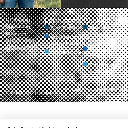
Leistungen
Cookies
QSU König
Consulting,
Qualitätsmanagement
Privatsphäre -
Hüfingen
Einstellungen
Arbeitssicherung &
info@koenig-
ändern
Gesundheitsschutz
consulting.net
Privatsphäre -
Umweltmanagement
Historie
Einwilligung
widerrufen
© 2026
QSU König Consulting.
Alle Rechte vorb
Datenschutz
Impressum